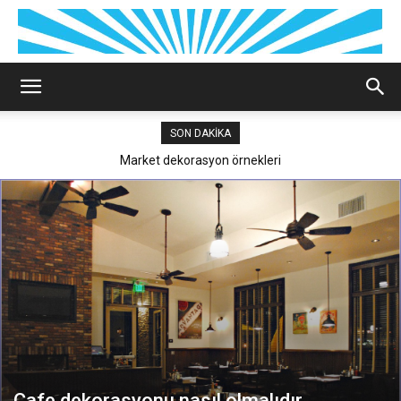
SON DAKIKA
Market dekorasyon örnekleri
Ofis tasarım firmaları
Cafe dekorasyonu nasıl olmalıdır