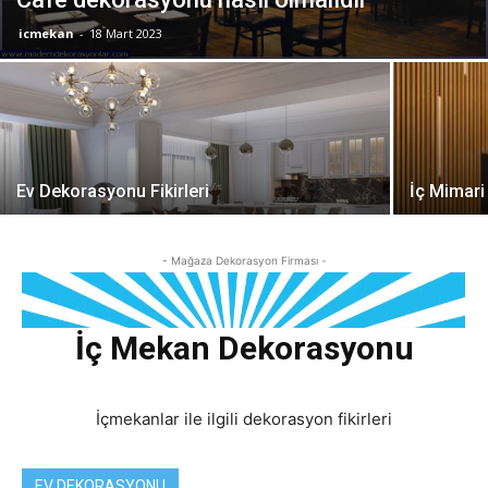
icmekan
-
18 Mart 2023
Ev Dekorasyonu Fikirleri
İç Mimar
- Mağaza Dekorasyon Firması -
İç Mekan Dekorasyonu
İçmekanlar ile ilgili dekorasyon fikirleri
EV DEKORASYONU